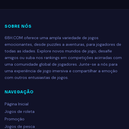
SOBRE NÓS
68H.COM oferece uma ampla variedade de jogos
emocionantes, desde puzzles a aventuras, para jogadores de
todas as idades. Explore novos mundos de jogo, desafie
amigos ou suba nos rankings em competições acirradas com
uma comunidade global de jogadores. Junte-se a nós para
uma experiência de jogo imersiva e compartilhar a emoção
com outros entusiastas de jogos.
NAVEGAÇÃO
Página Inicial
Jogos de roleta
Promoção
Jogos de pesca