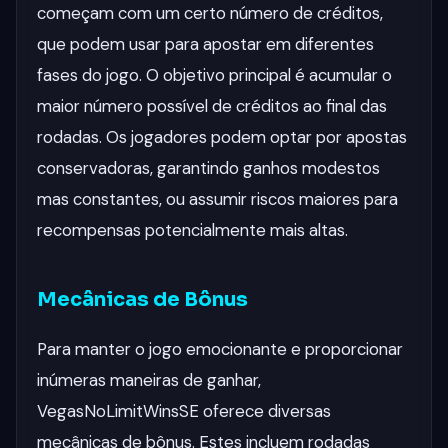
começam com um certo número de créditos,
que podem usar para apostar em diferentes
fases do jogo. O objetivo principal é acumular o
maior número possível de créditos ao final das
rodadas. Os jogadores podem optar por apostas
conservadoras, garantindo ganhos modestos
mas constantes, ou assumir riscos maiores para
recompensas potencialmente mais altas.
Mecânicas de Bônus
Para manter o jogo emocionante e proporcionar
inúmeras maneiras de ganhar,
VegasNoLimitWinsSE oferece diversas
mecânicas de bônus. Estes incluem rodadas