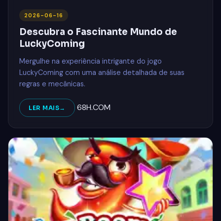
2026-06-16
Descubra o Fascinante Mundo de
LuckyComing
Mergulhe na experiência intrigante do jogo
LuckyComing com uma análise detalhada de suas
regras e mecânicas.
68H.COM
LER MAIS