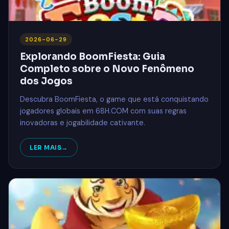
2026-06-29
Explorando BoomFiesta: Guia
Completo sobre o Novo Fenômeno
dos Jogos
Descubra BoomFiesta, o game que está conquistando
jogadores globais em 68H.COM com suas regras
inovadoras e jogabilidade cativante.
LER MAIS