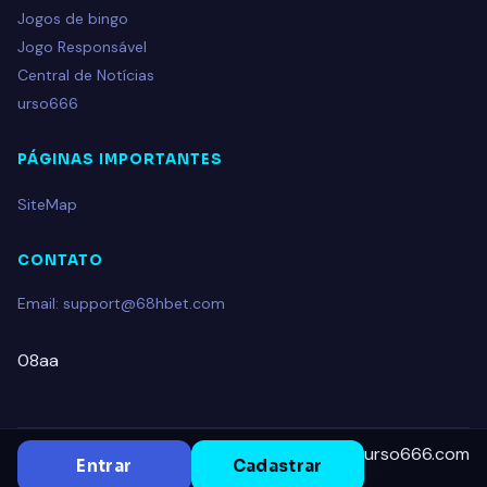
Jogos de bingo
Jogo Responsável
Central de Notícias
urso666
PÁGINAS IMPORTANTES
SiteMap
CONTATO
Email: support@68hbet.com
08aa
urso666.com
Entrar
Cadastrar
© 2026 68H.COM. All rights reserved.
08aa