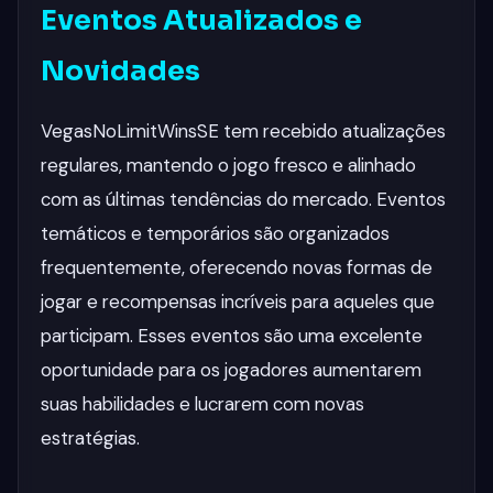
Eventos Atualizados e
Novidades
VegasNoLimitWinsSE tem recebido atualizações
regulares, mantendo o jogo fresco e alinhado
com as últimas tendências do mercado. Eventos
temáticos e temporários são organizados
frequentemente, oferecendo novas formas de
jogar e recompensas incríveis para aqueles que
participam. Esses eventos são uma excelente
oportunidade para os jogadores aumentarem
suas habilidades e lucrarem com novas
estratégias.