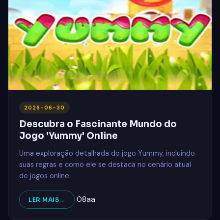
2026-06-30
Descubra o Fascinante Mundo do
Jogo 'Yummy' Online
Uma exploração detalhada do jogo Yummy, incluindo
suas regras e como ele se destaca no cenário atual
de jogos online.
08aa
LER MAIS