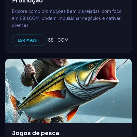
Promoção
Explore como promoções bem planejadas, com foco
em 68H.COM, podem impulsionar negócios e cativar
clientes.
68H.COM
LER MAIS
Jogos de pesca