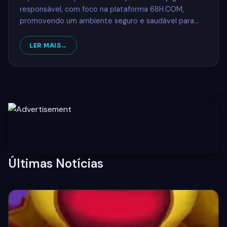
responsável, com foco na plataforma 68H.COM,
promovendo um ambiente seguro e saudável para
jogadores.
LER MAIS
Últimas Notícias