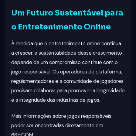
Um Futuro Sustentável para
o Entretenimento Online
À medida que o entretenimento online continua
a crescer, a sustentabilidade desse crescimento
depende de um compromisso contínuo com o
jogo responsável. Os operadores de plataforma,
regulamentadores e a comunidade de jogadores
precisam colaborar para promover a longevidade
e a integridade das indústrias de jogos.
Mais informações sobre jogos responsáveis
poder ser encontradas diretamente em
68H.COM
.