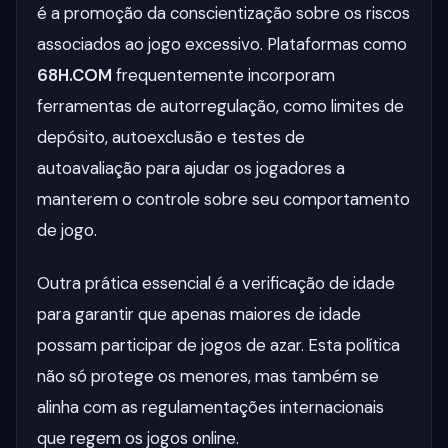
é a promoção da conscientização sobre os riscos
associados ao jogo excessivo. Plataformas como
68H.COM
frequentemente incorporam
ferramentas de autorregulação, como limites de
depósito, autoexclusão e testes de
autoavaliação para ajudar os jogadores a
manterem o controle sobre seu comportamento
de jogo.
Outra prática essencial é a verificação de idade
para garantir que apenas maiores de idade
possam participar de jogos de azar. Esta política
não só protege os menores, mas também se
alinha com as regulamentações internacionais
que regem os jogos online.