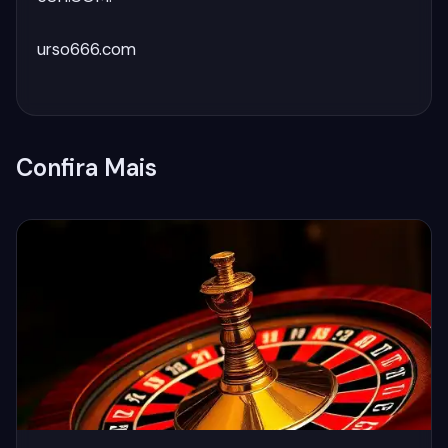
urso666.com
Confira Mais