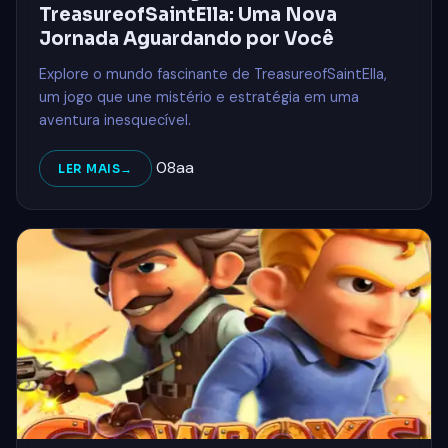
TreasureofSaintElla: Uma Nova
Jornada Aguardando por Você
Explore o mundo fascinante de TreasureofSaintElla,
um jogo que une mistério e estratégia em uma
aventura inesquecível.
08aa
LER MAIS