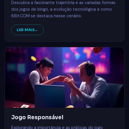
Descubra a fascinante trajetória e as variadas formas
dos jogos de bingo, a evolução tecnológica e como
68H.COM se destaca nesse cenário.
LER MAIS
Jogo Responsável
Explorando a importância e as práticas do jogo