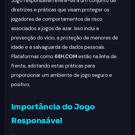
Jogo responsável refere-se a um conjunto de
diretrizes e práticas que visam proteger os
jogadores de comportamentos de risco
associados a jogos de azar. Isso inclui a
prevenção do vício, a proteção de menores de
idade e a salvaguarda de dados pessoais.
Plataformas como
68H.COM
estão na linha de
frente, adotando estas práticas para
proporcionar um ambiente de jogo seguro e
positivo.
Importância do Jogo
Responsável