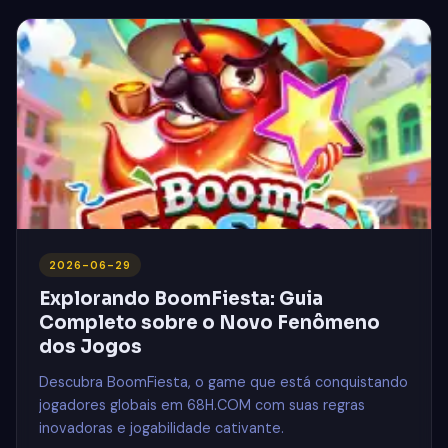
2026-06-29
Explorando BoomFiesta: Guia
Completo sobre o Novo Fenômeno
dos Jogos
Descubra BoomFiesta, o game que está conquistando
jogadores globais em 68H.COM com suas regras
inovadoras e jogabilidade cativante.