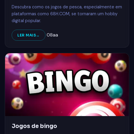
Descubra como os jogos de pesca, especialmente em
plataformas como 68H.COM, se tornaram um hobby
digital popular.
08aa
LER MAIS
Jogos de bingo