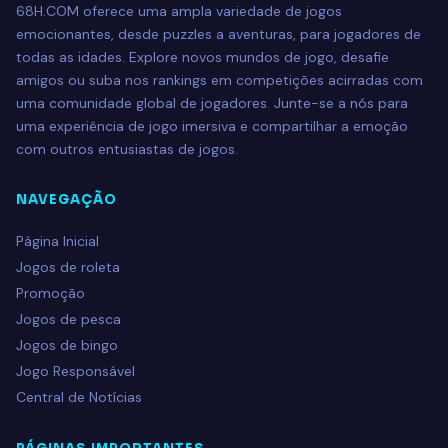
68H.COM oferece uma ampla variedade de jogos
emocionantes, desde puzzles a aventuras, para jogadores de
todas as idades. Explore novos mundos de jogo, desafie
amigos ou suba nos rankings em competições acirradas com
uma comunidade global de jogadores. Junte-se a nós para
uma experiência de jogo imersiva e compartilhar a emoção
com outros entusiastas de jogos.
NAVEGAÇÃO
Página Inicial
Jogos de roleta
Promoção
Jogos de pesca
Jogos de bingo
Jogo Responsável
Central de Notícias