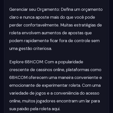
Gerenciar seu Orçamento: Defina um orçamento
claro e nunca aposte mais do que você pode
perder confortavelmente. Muitas estratégias de
roleta envolvem aumentos de apostas que
podem rapidamente ficar fora de controle sem
uma gestão criteriosa.
Explore 68H.COM: Com a popularidade
crescente de cassinos online, plataformas como
68H.COM oferecem uma maneira conveniente e
emocionante de experimentar roleta. Com uma
variedade de jogos e a conveniência do acesso
online, muitos jogadores encontram um lar para
sua paixão pela roleta aqui.