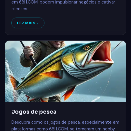
em 68H.COM, podem impulsionar negócios e cativar
clientes.
LER MAIS
Jogos de pesca
Descubra como os jogos de pesca, especialmente em
plataformas como 68H.COM, se tornaram um hobby