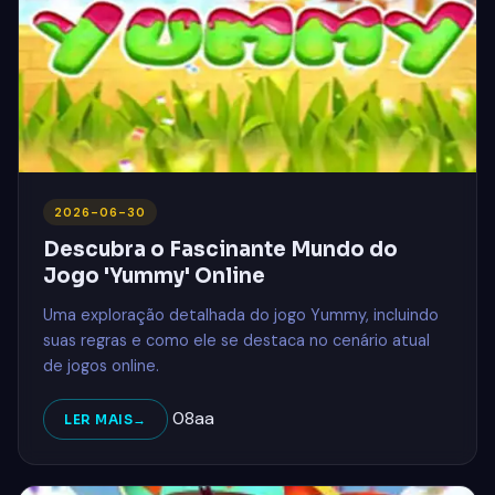
2026-06-30
Descubra o Fascinante Mundo do
Jogo 'Yummy' Online
Uma exploração detalhada do jogo Yummy, incluindo
suas regras e como ele se destaca no cenário atual
de jogos online.
08aa
LER MAIS