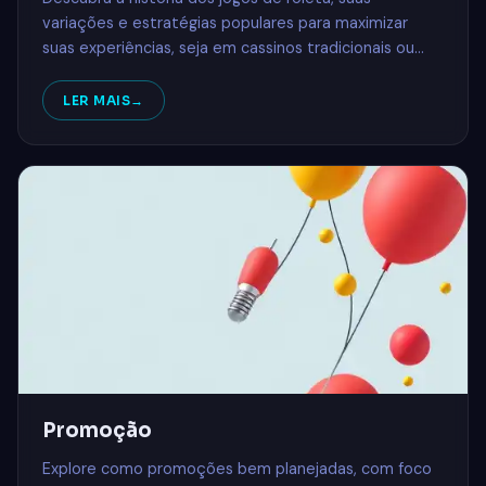
variações e estratégias populares para maximizar
suas experiências, seja em cassinos tradicionais ou
plataformas online como 68H.COM.
LER MAIS
Promoção
Explore como promoções bem planejadas, com foco