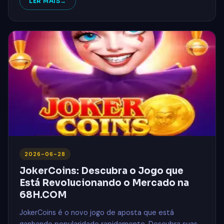
LER MAIS
2026-06-28
JokerCoins: Descubra o Jogo que
Está Revolucionando o Mercado na
68H.COM
JokerCoins é o novo jogo de aposta que está