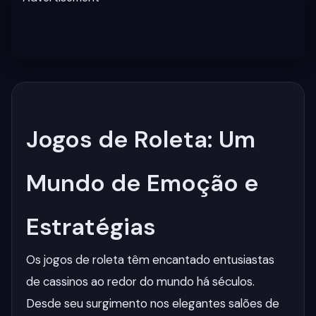
Jogos de Roleta: Um
Mundo de Emoção e
Estratégias
Os jogos de roleta têm encantado entusiastas
de cassinos ao redor do mundo há séculos.
Desde seu surgimento nos elegantes salões de