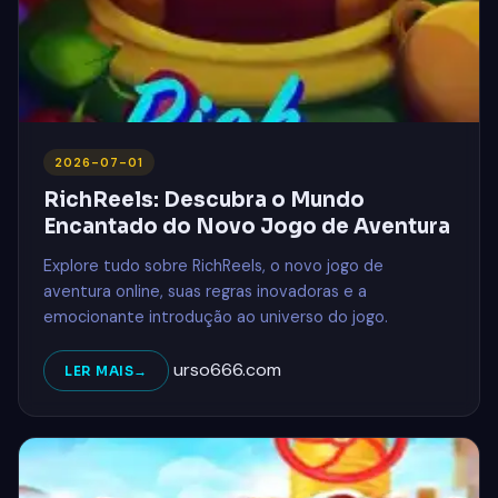
2026-07-01
RichReels: Descubra o Mundo
Encantado do Novo Jogo de Aventura
Explore tudo sobre RichReels, o novo jogo de
aventura online, suas regras inovadoras e a
emocionante introdução ao universo do jogo.
urso666.com
LER MAIS