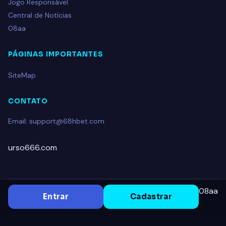
Jogo Responsável
Central de Notícias
08aa
PÁGINAS IMPORTANTES
SiteMap
CONTATO
Email: support@68hbet.com
urso666.com
08aa
Entrar
Cadastrar
© 2026 68H.COM. All rights reserved.