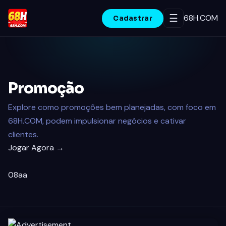
☰
68H.COM
Cadastrar
INÍCIO
JOGOS DE ROLETA
Promoção
PROMOÇÃO
Explore como promoções bem planejadas, com foco em
68H.COM, podem impulsionar negócios e cativar
JOGOS DE PESCA
clientes.
Jogar Agora →
JOGOS DE BINGO
08aa
JOGO RESPONSÁVEL
CENTRAL DE NOTÍCIAS