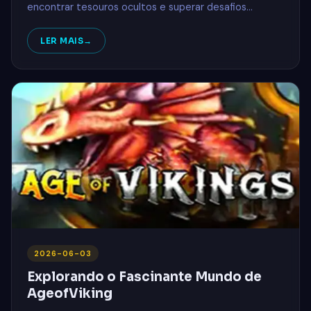
encontrar tesouros ocultos e superar desafios
complexos.
LER MAIS
2026-06-03
Explorando o Fascinante Mundo de
AgeofViking