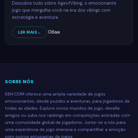
Descubra tudo sobre AgeofViking, o emocionante
jogo que mergulha você na era dos vikings com
estratégia e aventura.
08aa
LER MAIS
SOBRE NÓS
68H.COM oferece uma ampla variedade de jogos
emocionantes, desde puzzles a aventuras, para jogadores de
todas as idades. Explore novos mundos de jogo, desafie
amigos ou suba nos rankings em competições acirradas com
uma comunidade global de jogadores. Junte-se a nós para
uma experiência de jogo imersiva e compartilhar a emoção
com outros entusiastas de jogos.