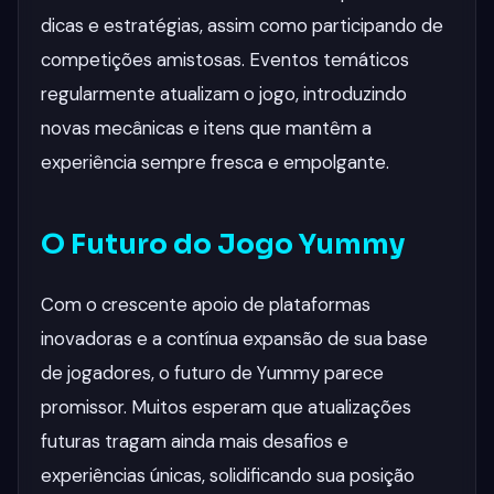
dicas e estratégias, assim como participando de
competições amistosas. Eventos temáticos
regularmente atualizam o jogo, introduzindo
novas mecânicas e itens que mantêm a
experiência sempre fresca e empolgante.
O Futuro do Jogo Yummy
Com o crescente apoio de plataformas
inovadoras e a contínua expansão de sua base
de jogadores, o futuro de Yummy parece
promissor. Muitos esperam que atualizações
futuras tragam ainda mais desafios e
experiências únicas, solidificando sua posição