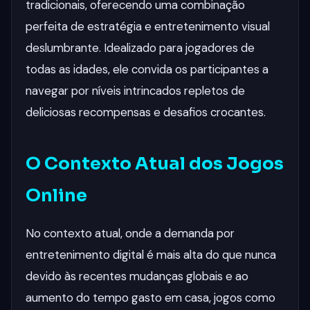
tradicionais, oferecendo uma combinação
perfeita de estratégia e entretenimento visual
deslumbrante. Idealizado para jogadores de
todas as idades, ele convida os participantes a
navegar por níveis intrincados repletos de
deliciosas recompensas e desafios crocantes.
O Contexto Atual dos Jogos
Online
No contexto atual, onde a demanda por
entretenimento digital é mais alta do que nunca
devido às recentes mudanças globais e ao
aumento do tempo gasto em casa, jogos como