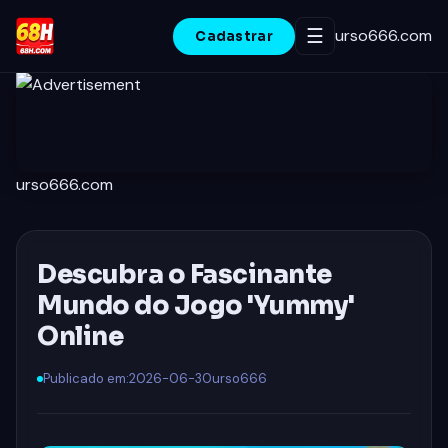
☰
urso666.com
Cadastrar
INÍCIO
JOGOS DE ROLETA
urso666.com
PROMOÇÃO
JOGOS DE PESCA
Descubra o Fascinante
Mundo do Jogo 'Yummy'
JOGOS DE BINGO
Online
JOGO RESPONSÁVEL
Publicado em:
2026-06-30
urso666
CENTRAL DE NOTÍCIAS