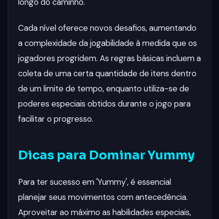
longo do caminho.
Cada nível oferece novos desafios, aumentando
a complexidade da jogabilidade à medida que os
jogadores progridem. As regras básicas incluem a
coleta de uma certa quantidade de itens dentro
de um limite de tempo, enquanto utiliza-se de
poderes especiais obtidos durante o jogo para
facilitar o progresso.
Dicas para Dominar Yummy
Para ter sucesso em 'Yummy', é essencial
planejar seus movimentos com antecedência.
Aproveitar ao máximo as habilidades especiais,