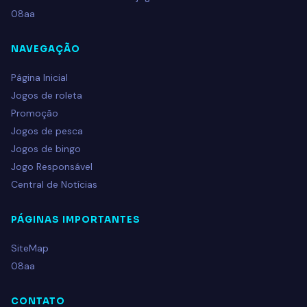
08aa
NAVEGAÇÃO
Página Inicial
Jogos de roleta
Promoção
Jogos de pesca
Jogos de bingo
Jogo Responsável
Central de Notícias
PÁGINAS IMPORTANTES
SiteMap
08aa
CONTATO