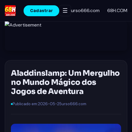
☰
urso666.com
68H.COM
Cadastrar
INÍCIO
JOGOS DE ROLETA
PROMOÇÃO
Aladdinslamp: Um Mergulho
JOGOS DE PESCA
no Mundo Mágico dos
JOGOS DE BINGO
Jogos de Aventura
JOGO RESPONSÁVEL
Publicado em:
2026-05-25
urso666.com
CENTRAL DE NOTÍCIAS