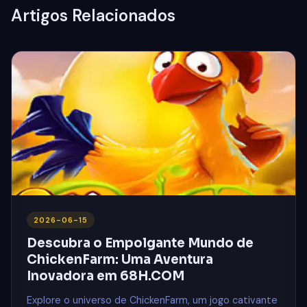
Artigos Relacionados
2026-06-15
Descubra o Empolgante Mundo de
ChickenFarm: Uma Aventura
Inovadora em 68H.COM
Explore o universo de ChickenFarm, um jogo cativante