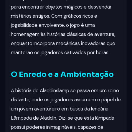
para encontrar objetos mágicos e desvendar
mistérios antigos. Com gráficos ricos e
jogabilidade envolvente, o jogo é uma
homenagem às histórias clássicas de aventura,
enquanto incorpora mecânicas inovadoras que
manterão os jogadores cativados por horas.
O Enredo e a Ambientação
A história de Aladdinslamp se passa em um reino
distante, onde os jogadores assumem o papel de
um jovem aventureiro em busca da lendária
Lâmpada de Aladdin. Diz-se que esta lâmpada
possui poderes inimagináveis, capazes de