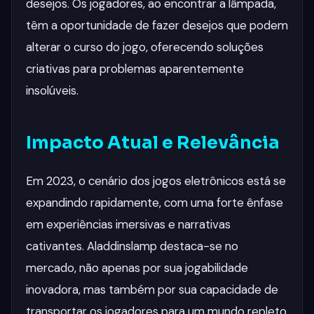
desejos. Os jogadores, ao encontrar a lâmpada,
têm a oportunidade de fazer desejos que podem
alterar o curso do jogo, oferecendo soluções
criativas para problemas aparentemente
insolúveis.
Impacto Atual e Relevância
Em 2023, o cenário dos jogos eletrônicos está se
expandindo rapidamente, com uma forte ênfase
em experiências imersivas e narrativas
cativantes. Aladdinslamp destaca-se no
mercado, não apenas por sua jogabilidade
inovadora, mas também por sua capacidade de
transportar os jogadores para um mundo repleto