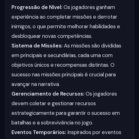
Progressão de Nível:
Os jogadores ganham
experiência ao completar missões e derrotar
inimigos, o que permite melhorar habilidades e
desbloquear novas competências.
Sistema de Missões:
As missões são divididas
em principais e secundárias, cada uma com
objetivos únicos e recompensas distintas. O
sucesso nas missões principais é crucial para
avançar na narrativa.
Gerenciamento de Recursos:
Os jogadores
devem coletar e gestionar recursos
estrategicamente para garantir o sucesso em
batalhas e a sobrevivência no jogo.
Eventos Temporários:
Inspirados por eventos