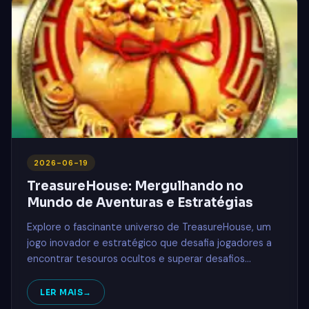
2026-06-19
TreasureHouse: Mergulhando no
Mundo de Aventuras e Estratégias
Explore o fascinante universo de TreasureHouse, um
jogo inovador e estratégico que desafia jogadores a
encontrar tesouros ocultos e superar desafios
complexos.
LER MAIS