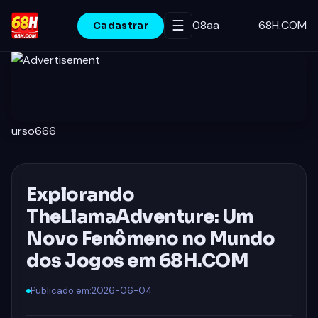
☰
08aa
68H.COM
Cadastrar
INÍCIO
JOGOS DE ROLETA
urso666
PROMOÇÃO
JOGOS DE PESCA
Explorando
TheLlamaAdventure: Um
JOGOS DE BINGO
Novo Fenômeno no Mundo
JOGO RESPONSÁVEL
dos Jogos em 68H.COM
CENTRAL DE NOTÍCIAS
Publicado em:
2026-06-04