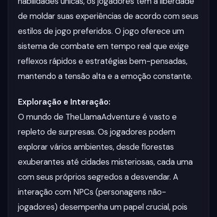
habilidades únicas, os jogadores têm a liberdade
de moldar suas experiências de acordo com seus
estilos de jogo preferidos. O jogo oferece um
sistema de combate em tempo real que exige
reflexos rápidos e estratégias bem-pensadas,
mantendo a tensão alta e a emoção constante.
Exploração e Interação:
O mundo de TheLlamaAdventure é vasto e
repleto de surpresas. Os jogadores podem
explorar vários ambientes, desde florestas
exuberantes até cidades misteriosas, cada uma
com seus próprios segredos a desvendar. A
interação com NPCs (personagens não-
jogadores) desempenha um papel crucial, pois