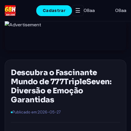
☰
08aa
08aa
Cadastrar
INÍCIO
JOGOS DE ROLETA
PROMOÇÃO
Descubra o Fascinante
JOGOS DE PESCA
Mundo de 777TripleSeven:
JOGOS DE BINGO
Diversão e Emoção
Garantidas
JOGO RESPONSÁVEL
Publicado em:
2026-05-27
CENTRAL DE NOTÍCIAS