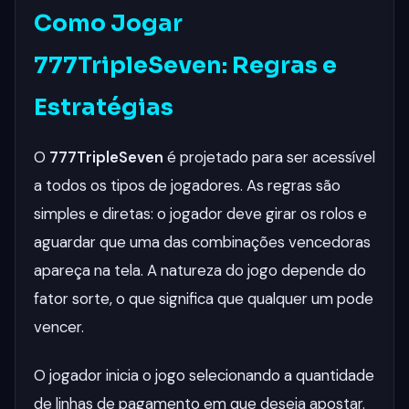
Como Jogar
777TripleSeven: Regras e
Estratégias
O
777TripleSeven
é projetado para ser acessível
a todos os tipos de jogadores. As regras são
simples e diretas: o jogador deve girar os rolos e
aguardar que uma das combinações vencedoras
apareça na tela. A natureza do jogo depende do
fator sorte, o que significa que qualquer um pode
vencer.
O jogador inicia o jogo selecionando a quantidade
de linhas de pagamento em que deseja apostar.