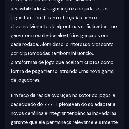
acessibilidade. A segurança e a equidade dos
jogos também foram reforçadas com o
desenvolvimento de algoritmos sofisticados que
garantem resultados aleatórios genuínos em
cada rodada. Além disso, o interesse crescente
por criptomoedas também influenciou
plataformas de jogo que aceitam criptos como
forma de pagamento, atraindo uma nova gama
de jogadores.
Em face da rápida evolução no setor de jogos, a
capacidade do
777TripleSeven
de se adaptar a
novos cenários e integrar tendências inovadoras
garante que ele permaneça relevante e atraente