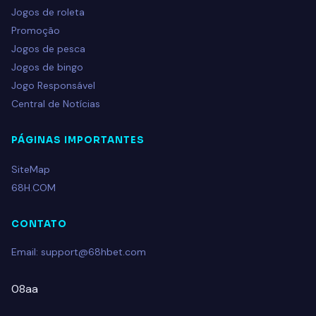
Jogos de roleta
Promoção
Jogos de pesca
Jogos de bingo
Jogo Responsável
Central de Notícias
PÁGINAS IMPORTANTES
SiteMap
68H.COM
CONTATO
Email: support@68hbet.com
08aa