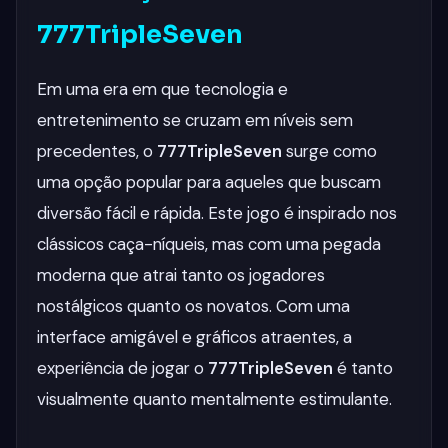
777TripleSeven
Em uma era em que tecnologia e
entretenimento se cruzam em níveis sem
precedentes, o
777TripleSeven
surge como
uma opção popular para aqueles que buscam
diversão fácil e rápida. Este jogo é inspirado nos
clássicos caça-níqueis, mas com uma pegada
moderna que atrai tanto os jogadores
nostálgicos quanto os novatos. Com uma
interface amigável e gráficos atraentes, a
experiência de jogar o
777TripleSeven
é tanto
visualmente quanto mentalmente estimulante.