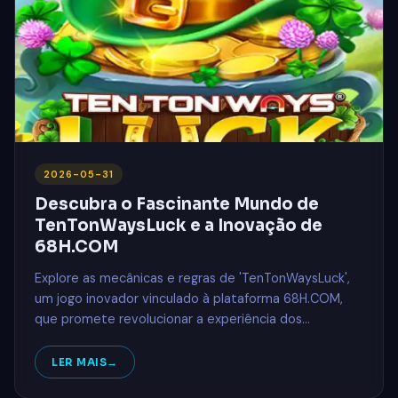
2026-05-31
Descubra o Fascinante Mundo de
TenTonWaysLuck e a Inovação de
68H.COM
Explore as mecânicas e regras de 'TenTonWaysLuck',
um jogo inovador vinculado à plataforma 68H.COM,
que promete revolucionar a experiência dos
jogadores.
LER MAIS